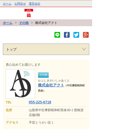
ホーム
お問合せ
運営会社
ホーム
その他
株式会社アクト
トップ
真心込めてお届けします
その他
かぶしきがいしゃあくと
株式会社アクト
（中巨摩郡昭和町
西条）
055-225-6718
TEL
住所
山梨県中巨摩郡昭和町西条30-1 曽根貸
店舗2階
アクセス
手芸とうかい近く