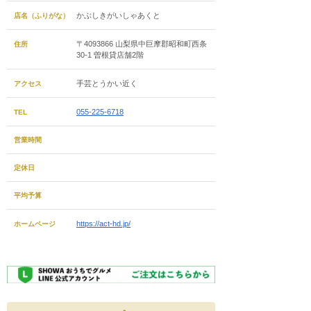
かぶしきがいしゃあくと
店名（ふりがな）
〒4093866 山梨県中巨摩郡昭和町西条
住所
30-1 曽根貸店舗2階
手芸とうかい近く
アクセス
055-225-6718
TEL
営業時間
定休日
平均予算
https://act-hd.jp/
ホームページ