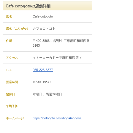
Cafe cotogotoの店舗詳細
Cafe cotogoto
店名
カフェコトゴト
店名（ふりがな）
〒409-3866 山梨県中巨摩郡昭和町西条
住所
5163
イトーヨーカドー甲府昭和店 近く
アクセス
055-225-5377
TEL
10:30~19:30
営業時間
水曜日、隔週木曜日
定休日
平均予算
https://cotogoto.net/shop/#access
ホームページ