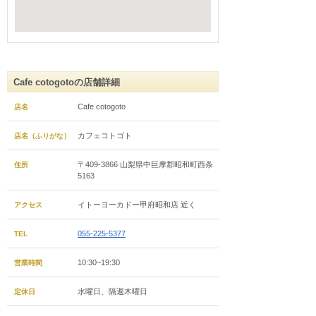
Cafe cotogotoの店舗詳細
Cafe cotogoto
店名
カフェコトゴト
店名（ふりがな）
〒409-3866 山梨県中巨摩郡昭和町西条
住所
5163
イトーヨーカドー甲府昭和店 近く
アクセス
055-225-5377
TEL
10:30~19:30
営業時間
水曜日、隔週木曜日
定休日