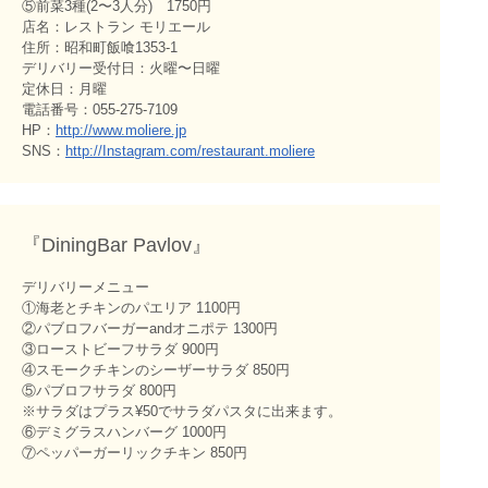
⑤前菜3種(2〜3人分) 1750円
店名：レストラン モリエール
住所：昭和町飯喰1353-1
デリバリー受付日：火曜〜日曜
定休日：月曜
電話番号：055-275-7109
HP：
http://www.moliere.jp
SNS：
http://Instagram.com/restaurant.moliere
『DiningBar Pavlov』
デリバリーメニュー
①海老とチキンのパエリア 1100円
②パブロフバーガーandオニポテ 1300円
③ローストビーフサラダ 900円
④スモークチキンのシーザーサラダ 850円
⑤パブロフサラダ 800円
※サラダはプラス¥50でサラダパスタに出来ます。
⑥デミグラスハンバーグ 1000円
⑦ペッパーガーリックチキン 850円